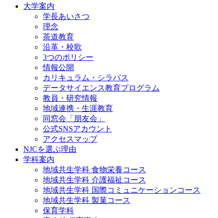
大学案内
学長あいさつ
理念
茶道教育
沿革・校歌
3つのポリシー
情報公開
カリキュラム・シラバス
データサイエンス教育プログラム
教員・研究情報
地域連携・生涯教育
同窓会「朋友会」
公式SNSアカウント
アクセスマップ
NJCを選ぶ理由
学科案内
地域共⽣学科 ⾷物栄養コース
地域共生学科 介護福祉コース
地域共生学科 国際コミュニケーションコース
地域共⽣学科 製菓コース
保育学科