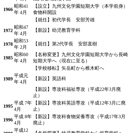
昭和41
【設立】九州文化学園短期大学（本学前身）
1966
年 4月
食物科開設
【就任】初代学長 安部芳雄
昭和47
【新設】幼児教育学科
1972
年 4月
昭和53
【就任】第2代学長 安部直樹
1978
年 2月
昭和60
【名称変更】九州文化学園短期大学から長崎
1985
年 4月
短期大学へ（現在に至る）
【学校移転】矢岳町から椎木町へ
平成元
【新設】英語科
1989
年 4月
【新設】専攻科福祉専攻（平成22年3月廃
止）
平成 7年
【新設】専攻科英語専攻（平成12年3月に廃
1995
4月
止）
平成 8年
【新設】専攻科食物栄養専攻（平成17年3月
1996
4月
廃止）
平成12