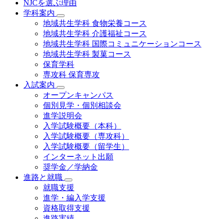
NJCを選ぶ理由
学科案内
地域共⽣学科 ⾷物栄養コース
地域共生学科 介護福祉コース
地域共生学科 国際コミュニケーションコース
地域共⽣学科 製菓コース
保育学科
専攻科 保育専攻
入試案内
オープンキャンパス
個別⾒学・個別相談会
進学説明会
入学試験概要（本科）
入学試験概要（専攻科）
入学試験概要（留学生）
インターネット出願
奨学金／学納金
進路と就職
就職支援
進学・編入学支援
資格取得⽀援
進路実績