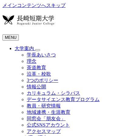
メインコンテンツへスキップ
MENU
大学案内
学長あいさつ
理念
茶道教育
沿革・校歌
3つのポリシー
情報公開
カリキュラム・シラバス
データサイエンス教育プログラム
教員・研究情報
地域連携・生涯教育
同窓会「朋友会」
公式SNSアカウント
アクセスマップ