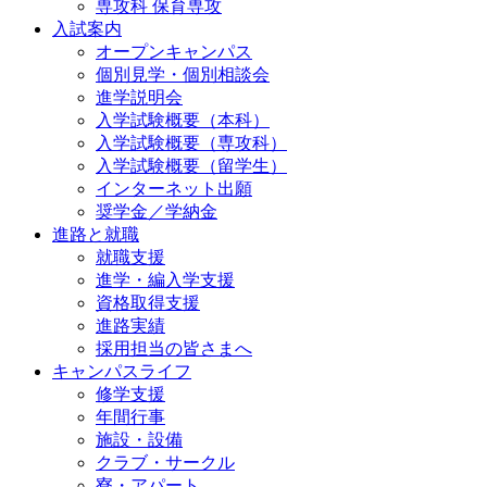
専攻科 保育専攻
入試案内
オープンキャンパス
個別⾒学・個別相談会
進学説明会
入学試験概要（本科）
入学試験概要（専攻科）
入学試験概要（留学生）
インターネット出願
奨学金／学納金
進路と就職
就職支援
進学・編入学支援
資格取得⽀援
進路実績
採用担当の皆さまへ
キャンパスライフ
修学支援
年間行事
施設・設備
クラブ・サークル
寮・アパート