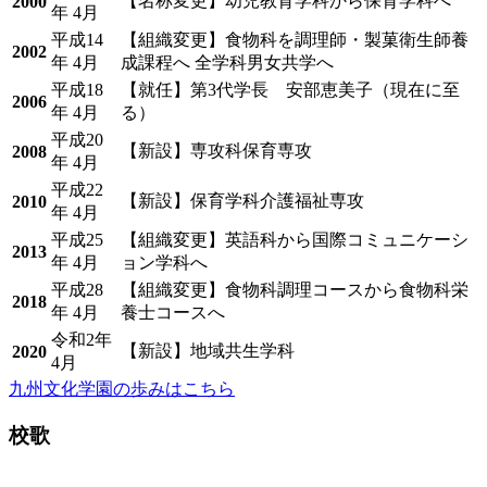
【名称変更】幼児教育学科から保育学科へ
2000
年 4月
平成14
【組織変更】食物科を調理師・製菓衛生師養
2002
年 4月
成課程へ 全学科男女共学へ
平成18
【就任】第3代学長 安部恵美子（現在に至
2006
年 4月
る）
平成20
【新設】専攻科保育専攻
2008
年 4月
平成22
【新設】保育学科介護福祉専攻
2010
年 4月
平成25
【組織変更】英語科から国際コミュニケーシ
2013
年 4月
ョン学科へ
平成28
【組織変更】食物科調理コースから食物科栄
2018
年 4月
養士コースへ
令和2年
【新設】地域共生学科
2020
4月
九州文化学園の歩みはこちら
校歌