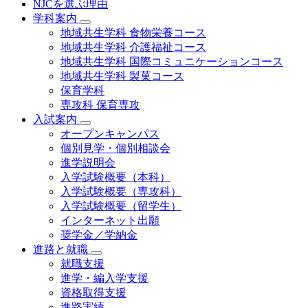
NJCを選ぶ理由
学科案内
地域共⽣学科 ⾷物栄養コース
地域共生学科 介護福祉コース
地域共生学科 国際コミュニケーションコース
地域共⽣学科 製菓コース
保育学科
専攻科 保育専攻
入試案内
オープンキャンパス
個別⾒学・個別相談会
進学説明会
入学試験概要（本科）
入学試験概要（専攻科）
入学試験概要（留学生）
インターネット出願
奨学金／学納金
進路と就職
就職支援
進学・編入学支援
資格取得⽀援
進路実績