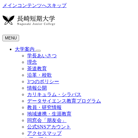
メインコンテンツへスキップ
MENU
大学案内
学長あいさつ
理念
茶道教育
沿革・校歌
3つのポリシー
情報公開
カリキュラム・シラバス
データサイエンス教育プログラム
教員・研究情報
地域連携・生涯教育
同窓会「朋友会」
公式SNSアカウント
アクセスマップ