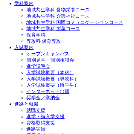
学科案内
地域共⽣学科 ⾷物栄養コース
地域共生学科 介護福祉コース
地域共生学科 国際コミュニケーションコース
地域共⽣学科 製菓コース
保育学科
専攻科 保育専攻
入試案内
オープンキャンパス
個別⾒学・個別相談会
進学説明会
入学試験概要（本科）
入学試験概要（専攻科）
入学試験概要（留学生）
インターネット出願
奨学金／学納金
進路と就職
就職支援
進学・編入学支援
資格取得⽀援
進路実績