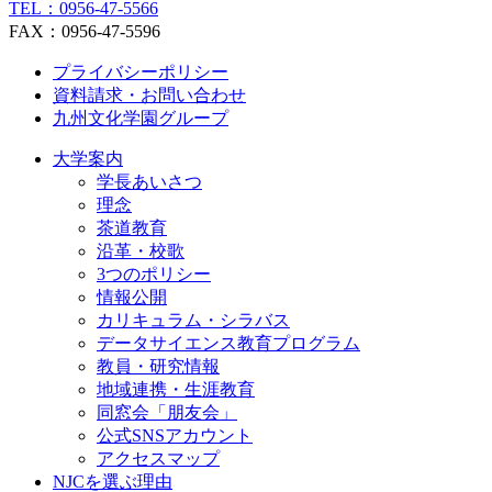
TEL：0956-47-5566
FAX：0956-47-5596
プライバシーポリシー
資料請求・お問い合わせ
九州文化学園グループ
大学案内
学長あいさつ
理念
茶道教育
沿革・校歌
3つのポリシー
情報公開
カリキュラム・シラバス
データサイエンス教育プログラム
教員・研究情報
地域連携・生涯教育
同窓会「朋友会」
公式SNSアカウント
アクセスマップ
NJCを選ぶ理由