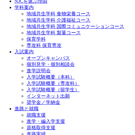
NJCを選ぶ理由
学科案内
地域共⽣学科 ⾷物栄養コース
地域共生学科 介護福祉コース
地域共生学科 国際コミュニケーションコース
地域共⽣学科 製菓コース
保育学科
専攻科 保育専攻
入試案内
オープンキャンパス
個別⾒学・個別相談会
進学説明会
入学試験概要（本科）
入学試験概要（専攻科）
入学試験概要（留学生）
インターネット出願
奨学金／学納金
進路と就職
就職支援
進学・編入学支援
資格取得⽀援
進路実績