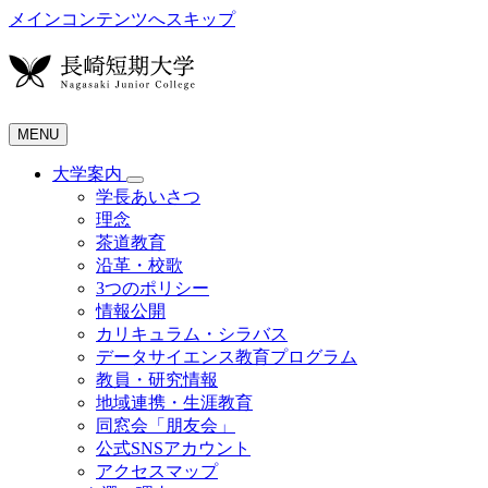
メインコンテンツへスキップ
MENU
大学案内
学長あいさつ
理念
茶道教育
沿革・校歌
3つのポリシー
情報公開
カリキュラム・シラバス
データサイエンス教育プログラム
教員・研究情報
地域連携・生涯教育
同窓会「朋友会」
公式SNSアカウント
アクセスマップ