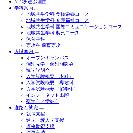
NJCを選ぶ理由
学科案内
地域共⽣学科 ⾷物栄養コース
地域共生学科 介護福祉コース
地域共生学科 国際コミュニケーションコース
地域共⽣学科 製菓コース
保育学科
専攻科 保育専攻
入試案内
オープンキャンパス
個別⾒学・個別相談会
進学説明会
入学試験概要（本科）
入学試験概要（専攻科）
入学試験概要（留学生）
インターネット出願
奨学金／学納金
進路と就職
就職支援
進学・編入学支援
資格取得⽀援
進路実績