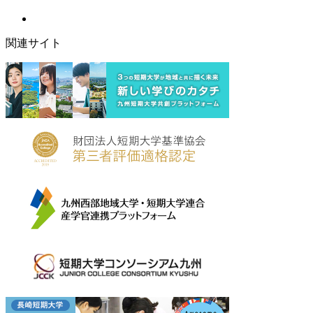
関連サイト