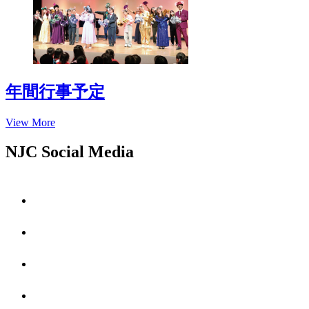
年間行事予定
View More
NJC Social Media