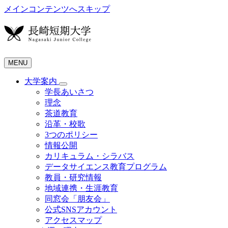
メインコンテンツへスキップ
MENU
大学案内
学長あいさつ
理念
茶道教育
沿革・校歌
3つのポリシー
情報公開
カリキュラム・シラバス
データサイエンス教育プログラム
教員・研究情報
地域連携・生涯教育
同窓会「朋友会」
公式SNSアカウント
アクセスマップ