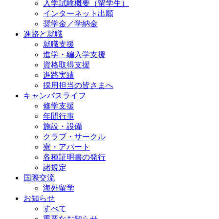
入学試験概要（留学生）
インターネット出願
奨学金／学納金
進路と就職
就職支援
進学・編入学支援
資格取得⽀援
進路実績
採用担当の皆さまへ
キャンパスライフ
修学支援
年間行事
施設・設備
クラブ・サークル
寮・アパート
各種証明書の発⾏
諸規定
国際交流
海外留学
お知らせ
すべて
重要なお知らせ