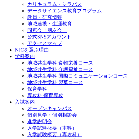
カリキュラム・シラバス
データサイエンス教育プログラム
教員・研究情報
地域連携・生涯教育
同窓会「朋友会」
公式SNSアカウント
アクセスマップ
NJCを選ぶ理由
学科案内
地域共⽣学科 ⾷物栄養コース
地域共生学科 介護福祉コース
地域共生学科 国際コミュニケーションコース
地域共⽣学科 製菓コース
保育学科
専攻科 保育専攻
入試案内
オープンキャンパス
個別⾒学・個別相談会
進学説明会
入学試験概要（本科）
入学試験概要（専攻科）