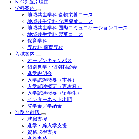
NJCを選ぶ理由
学科案内
地域共⽣学科 ⾷物栄養コース
地域共生学科 介護福祉コース
地域共生学科 国際コミュニケーションコース
地域共⽣学科 製菓コース
保育学科
専攻科 保育専攻
入試案内
オープンキャンパス
個別⾒学・個別相談会
進学説明会
入学試験概要（本科）
入学試験概要（専攻科）
入学試験概要（留学生）
インターネット出願
奨学金／学納金
進路と就職
就職支援
進学・編入学支援
資格取得⽀援
進路実績