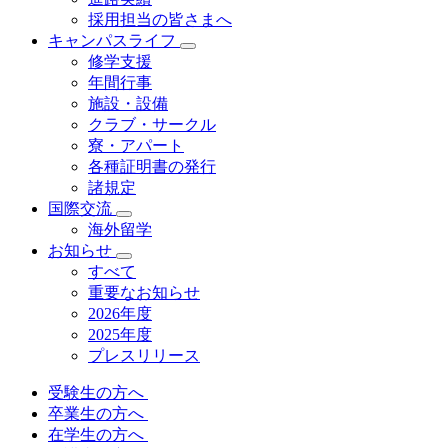
採用担当の皆さまへ
キャンパスライフ
修学支援
年間行事
施設・設備
クラブ・サークル
寮・アパート
各種証明書の発⾏
諸規定
国際交流
海外留学
お知らせ
すべて
重要なお知らせ
2026年度
2025年度
プレスリリース
受験生の方へ
卒業生の方へ
在学生の方へ