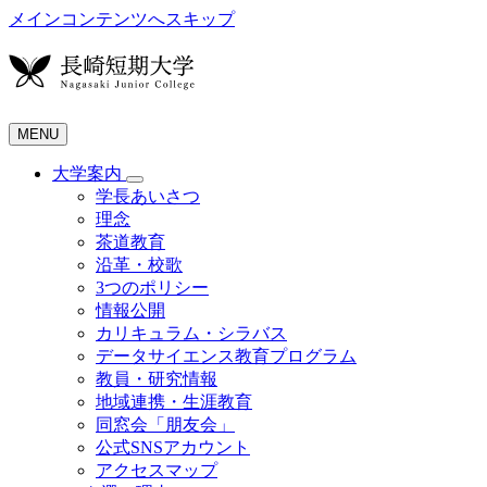
メインコンテンツへスキップ
MENU
大学案内
学長あいさつ
理念
茶道教育
沿革・校歌
3つのポリシー
情報公開
カリキュラム・シラバス
データサイエンス教育プログラム
教員・研究情報
地域連携・生涯教育
同窓会「朋友会」
公式SNSアカウント
アクセスマップ