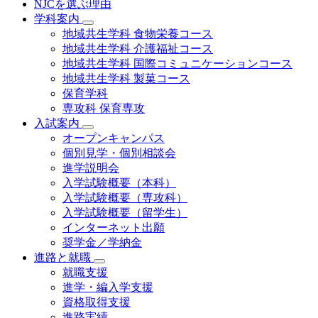
NJCを選ぶ理由
学科案内
地域共⽣学科 ⾷物栄養コース
地域共生学科 介護福祉コース
地域共生学科 国際コミュニケーションコース
地域共⽣学科 製菓コース
保育学科
専攻科 保育専攻
入試案内
オープンキャンパス
個別⾒学・個別相談会
進学説明会
入学試験概要（本科）
入学試験概要（専攻科）
入学試験概要（留学生）
インターネット出願
奨学金／学納金
進路と就職
就職支援
進学・編入学支援
資格取得⽀援
進路実績