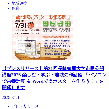
地域連携
保育
【プレスリリース】第31回長崎短期大学市民公開
講座2026 楽しむ・学ぶ・地域の和話輪 「パソコン
で栄養計算 ＆ Wordで＠ポスターを作ろう！」を
開催します
2026.07.21
プレスリリース