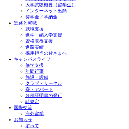
入学試験概要（留学生）
インターネット出願
奨学金／学納金
進路と就職
就職支援
進学・編入学支援
資格取得⽀援
進路実績
採用担当の皆さまへ
キャンパスライフ
修学支援
年間行事
施設・設備
クラブ・サークル
寮・アパート
各種証明書の発⾏
諸規定
国際交流
海外留学
お知らせ
すべて