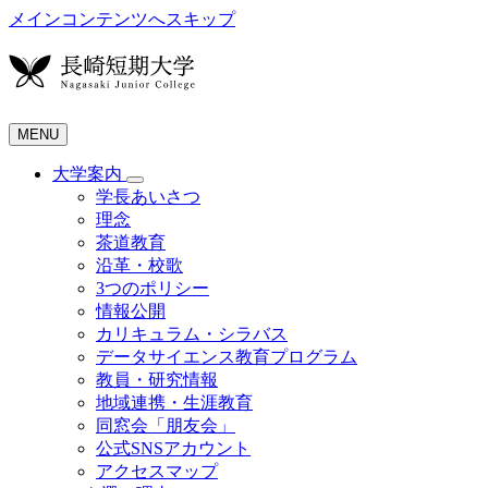
メインコンテンツへスキップ
MENU
大学案内
学長あいさつ
理念
茶道教育
沿革・校歌
3つのポリシー
情報公開
カリキュラム・シラバス
データサイエンス教育プログラム
教員・研究情報
地域連携・生涯教育
同窓会「朋友会」
公式SNSアカウント
アクセスマップ