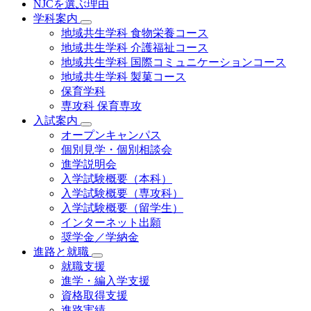
NJCを選ぶ理由
学科案内
地域共⽣学科 ⾷物栄養コース
地域共生学科 介護福祉コース
地域共生学科 国際コミュニケーションコース
地域共⽣学科 製菓コース
保育学科
専攻科 保育専攻
入試案内
オープンキャンパス
個別⾒学・個別相談会
進学説明会
入学試験概要（本科）
入学試験概要（専攻科）
入学試験概要（留学生）
インターネット出願
奨学金／学納金
進路と就職
就職支援
進学・編入学支援
資格取得⽀援
進路実績