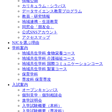
情報公開
カリキュラム・シラバス
データサイエンス教育プログラム
教員・研究情報
地域連携・生涯教育
同窓会「朋友会」
公式SNSアカウント
アクセスマップ
NJCを選ぶ理由
学科案内
地域共⽣学科 ⾷物栄養コース
地域共生学科 介護福祉コース
地域共生学科 国際コミュニケーションコース
地域共⽣学科 製菓コース
保育学科
専攻科 保育専攻
入試案内
オープンキャンパス
個別⾒学・個別相談会
進学説明会
入学試験概要（本科）
入学試験概要（専攻科）