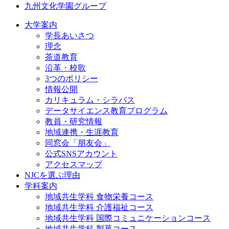
九州文化学園グループ
大学案内
学長あいさつ
理念
茶道教育
沿革・校歌
3つのポリシー
情報公開
カリキュラム・シラバス
データサイエンス教育プログラム
教員・研究情報
地域連携・生涯教育
同窓会「朋友会」
公式SNSアカウント
アクセスマップ
NJCを選ぶ理由
学科案内
地域共⽣学科 ⾷物栄養コース
地域共生学科 介護福祉コース
地域共生学科 国際コミュニケーションコース
地域共⽣学科 製菓コース