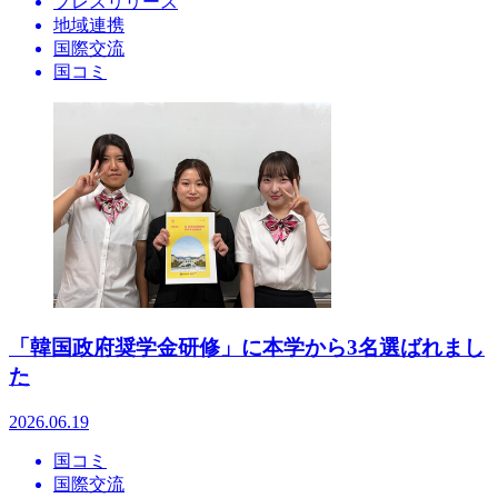
プレスリリース
地域連携
国際交流
国コミ
「韓国政府奨学金研修」に本学から3名選ばれまし
た
2026.06.19
国コミ
国際交流