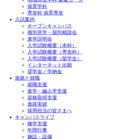
保育学科
専攻科 保育専攻
入試案内
オープンキャンパス
個別⾒学・個別相談会
進学説明会
入学試験概要（本科）
入学試験概要（専攻科）
入学試験概要（留学生）
インターネット出願
奨学金／学納金
進路と就職
就職支援
進学・編入学支援
資格取得⽀援
進路実績
採用担当の皆さまへ
キャンパスライフ
修学支援
年間行事
施設・設備