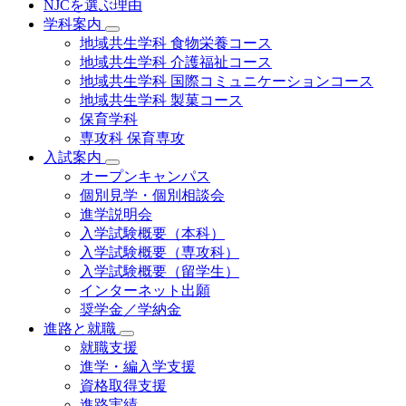
NJCを選ぶ理由
学科案内
地域共⽣学科 ⾷物栄養コース
地域共生学科 介護福祉コース
地域共生学科 国際コミュニケーションコース
地域共⽣学科 製菓コース
保育学科
専攻科 保育専攻
入試案内
オープンキャンパス
個別⾒学・個別相談会
進学説明会
入学試験概要（本科）
入学試験概要（専攻科）
入学試験概要（留学生）
インターネット出願
奨学金／学納金
進路と就職
就職支援
進学・編入学支援
資格取得⽀援
進路実績