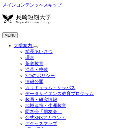
メインコンテンツへスキップ
MENU
大学案内
学長あいさつ
理念
茶道教育
沿革・校歌
3つのポリシー
情報公開
カリキュラム・シラバス
データサイエンス教育プログラム
教員・研究情報
地域連携・生涯教育
同窓会「朋友会」
公式SNSアカウント
アクセスマップ