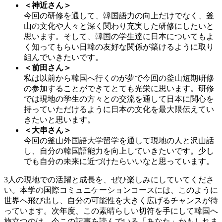
＜神近さん＞
今回の研修を通して、韓国語力の向上だけでなく、釜
山の文化や人々と深く関わり充実した研修にしたいと
思います。そして、韓国の学生達に日本についてもよ
く知ってもらい日韓の友好な関係が築けるように取り
組んでいきたいです。
＜前田さん＞
私は以前から韓国へ行くのが夢で今回の釜山短期研修
の参加することができてとても光栄に思います。研修
では現地の学生の方々との交流を通して日本に関心を
持っていただけるように日本の文化を最大限伝えてい
きたいと思います。
＜大串さん＞
今回の釜山外国語大学留学を通して現地の人と沢山話
し、自分の韓国語能力を向上していきたいです。少し
でも自分の未来に近づけたらいいなと思っています。
3人の現地での活躍と成長を、ぜひ楽しみにしていてくださ
い。本学の国際コミュニケーションコースには、このように
世界へ飛び出し、自分の可能性を大きく広げるチャンスが待
っています。次年度、この素晴らしい切符を手にして韓国へ
旅立つのは、今この記事を読んでいる「あなた」かもしれま