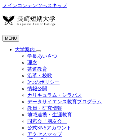
メインコンテンツへスキップ
MENU
大学案内
学長あいさつ
理念
茶道教育
沿革・校歌
3つのポリシー
情報公開
カリキュラム・シラバス
データサイエンス教育プログラム
教員・研究情報
地域連携・生涯教育
同窓会「朋友会」
公式SNSアカウント
アクセスマップ