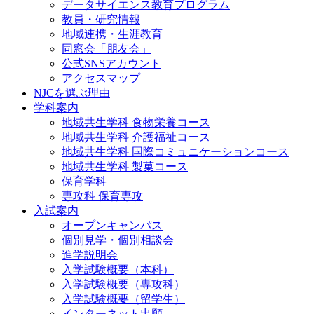
データサイエンス教育プログラム
教員・研究情報
地域連携・生涯教育
同窓会「朋友会」
公式SNSアカウント
アクセスマップ
NJCを選ぶ理由
学科案内
地域共⽣学科 ⾷物栄養コース
地域共生学科 介護福祉コース
地域共生学科 国際コミュニケーションコース
地域共⽣学科 製菓コース
保育学科
専攻科 保育専攻
入試案内
オープンキャンパス
個別⾒学・個別相談会
進学説明会
入学試験概要（本科）
入学試験概要（専攻科）
入学試験概要（留学生）
インターネット出願