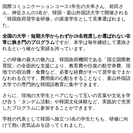
国際コミュニケーションコース1年生の大串さん、前田さ
ん、神近さんの3名が、韓国・釜山外国語大学で開催される
「韓国政府奨学金研修」の派遣学生として見事選ばれまし
た。
全国の大学・短期大学からわずか20名程度しか選ばれない非
常に狭き門のプログラム
ですが、本学は毎年継続して選抜さ
れるという確かな実績を誇っています。
この研修の最大の魅力は、韓国政府機関である「国立国際教
育院」の全面的な支援により、教育費や往復の航空券費、現
地での宿泊費・食費など、必要な経費がすべて奨学金でまか
なわれる点です。費用面の心配をすることなく、釜山外国語
大学での専門的な韓国語教育に集中できます。
さらに、現地の大学生とペアになって互いの言葉や文化を学
び合う「タンデム活動」や韓国文化体験など、実践的で充実
したプログラムに参加することができます。
学校の代表として韓国へ旅立つ3名の学生たちも、研修に向
けて熱い意気込みを語ってくれました。