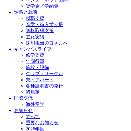
奨学金／学納金
進路と就職
就職支援
進学・編入学支援
資格取得⽀援
進路実績
採用担当の皆さまへ
キャンパスライフ
修学支援
年間行事
施設・設備
クラブ・サークル
寮・アパート
各種証明書の発⾏
諸規定
国際交流
海外留学
お知らせ
すべて
重要なお知らせ
2026年度