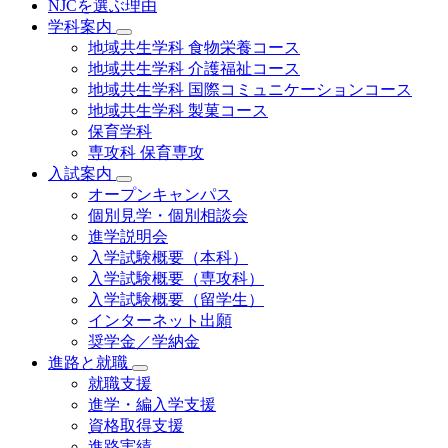
NJCを選ぶ理由
学科案内
地域共⽣学科 ⾷物栄養コース
地域共生学科 介護福祉コース
地域共生学科 国際コミュニケーションコース
地域共⽣学科 製菓コース
保育学科
専攻科 保育専攻
入試案内
オープンキャンパス
個別⾒学・個別相談会
進学説明会
入学試験概要（本科）
入学試験概要（専攻科）
入学試験概要（留学生）
インターネット出願
奨学金／学納金
進路と就職
就職支援
進学・編入学支援
資格取得⽀援
進路実績