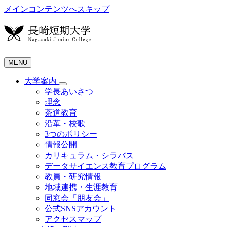
メインコンテンツへスキップ
MENU
大学案内
学長あいさつ
理念
茶道教育
沿革・校歌
3つのポリシー
情報公開
カリキュラム・シラバス
データサイエンス教育プログラム
教員・研究情報
地域連携・生涯教育
同窓会「朋友会」
公式SNSアカウント
アクセスマップ