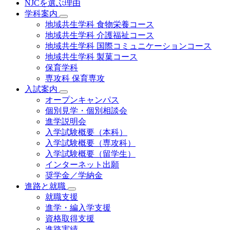
NJCを選ぶ理由
学科案内
地域共⽣学科 ⾷物栄養コース
地域共生学科 介護福祉コース
地域共生学科 国際コミュニケーションコース
地域共⽣学科 製菓コース
保育学科
専攻科 保育専攻
入試案内
オープンキャンパス
個別⾒学・個別相談会
進学説明会
入学試験概要（本科）
入学試験概要（専攻科）
入学試験概要（留学生）
インターネット出願
奨学金／学納金
進路と就職
就職支援
進学・編入学支援
資格取得⽀援
進路実績