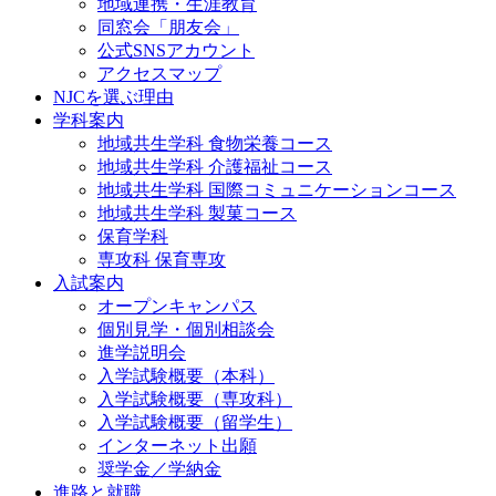
地域連携・生涯教育
同窓会「朋友会」
公式SNSアカウント
アクセスマップ
NJCを選ぶ理由
学科案内
地域共⽣学科 ⾷物栄養コース
地域共生学科 介護福祉コース
地域共生学科 国際コミュニケーションコース
地域共⽣学科 製菓コース
保育学科
専攻科 保育専攻
入試案内
オープンキャンパス
個別⾒学・個別相談会
進学説明会
入学試験概要（本科）
入学試験概要（専攻科）
入学試験概要（留学生）
インターネット出願
奨学金／学納金
進路と就職