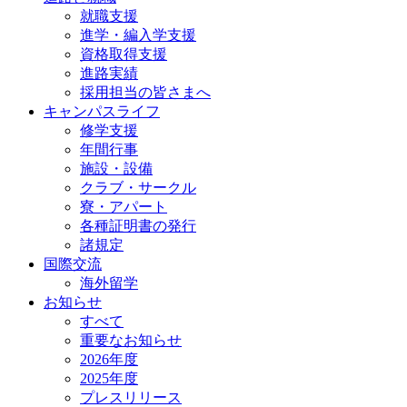
就職支援
進学・編入学支援
資格取得⽀援
進路実績
採用担当の皆さまへ
キャンパスライフ
修学支援
年間行事
施設・設備
クラブ・サークル
寮・アパート
各種証明書の発⾏
諸規定
国際交流
海外留学
お知らせ
すべて
重要なお知らせ
2026年度
2025年度
プレスリリース