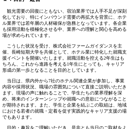
観光需要の回復にともない、宿泊業界では人手不足が深刻
化しており、特にインバウンド需要の再拡大を背景に、ホテ
ル業界では若年層の人材確保が急務となっています。各企業
も採用活動を積極化させる中、業界への理解と関心を高める
場が求められています。
こうした状況を受け、株式会社ファームガイダンスを主
催、長崎短期大学を共催として、ホテル業に特化した就職支
援イベントを開催いたします。就職活動を控える2年生はも
ちろん、これから進路を考える1年生にとっても、キャリア
形成の第一歩となることを目的としています。
当日は、県内外から7社のホテル関連企業が参加し、事業
内容や採用状況、職場の雰囲気について直接ご説明いただき
ます。現場の声に触れることで、学生たちの業界理解を深
め、将来のインターンシップや就職への意欲につながること
が期待されます。また、学生と企業を結ぶこの取組は、地域
における若者の就職・定着を促す実践的なキャリア支援の場
でもあります。
目的・趣旨をご理解いただき、是非とも当日のご取材をよ