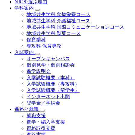
NJCを選ぶ理由
学科案内
地域共⽣学科 ⾷物栄養コース
地域共生学科 介護福祉コース
地域共生学科 国際コミュニケーションコース
地域共⽣学科 製菓コース
保育学科
専攻科 保育専攻
入試案内
オープンキャンパス
個別⾒学・個別相談会
進学説明会
入学試験概要（本科）
入学試験概要（専攻科）
入学試験概要（留学生）
インターネット出願
奨学金／学納金
進路と就職
就職支援
進学・編入学支援
資格取得⽀援
進路実績