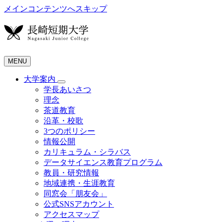
メインコンテンツへスキップ
MENU
大学案内
学長あいさつ
理念
茶道教育
沿革・校歌
3つのポリシー
情報公開
カリキュラム・シラバス
データサイエンス教育プログラム
教員・研究情報
地域連携・生涯教育
同窓会「朋友会」
公式SNSアカウント
アクセスマップ