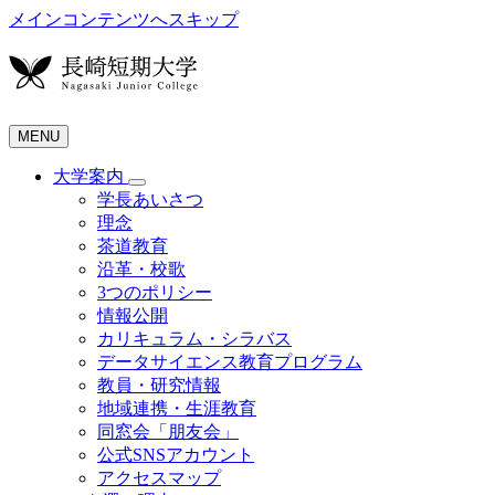
メインコンテンツへスキップ
MENU
大学案内
学長あいさつ
理念
茶道教育
沿革・校歌
3つのポリシー
情報公開
カリキュラム・シラバス
データサイエンス教育プログラム
教員・研究情報
地域連携・生涯教育
同窓会「朋友会」
公式SNSアカウント
アクセスマップ