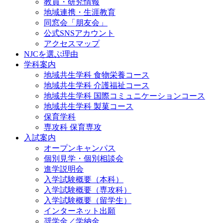
教員・研究情報
地域連携・生涯教育
同窓会「朋友会」
公式SNSアカウント
アクセスマップ
NJCを選ぶ理由
学科案内
地域共⽣学科 ⾷物栄養コース
地域共生学科 介護福祉コース
地域共生学科 国際コミュニケーションコース
地域共⽣学科 製菓コース
保育学科
専攻科 保育専攻
入試案内
オープンキャンパス
個別⾒学・個別相談会
進学説明会
入学試験概要（本科）
入学試験概要（専攻科）
入学試験概要（留学生）
インターネット出願
奨学金／学納金