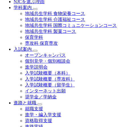
NJCを選ぶ理由
学科案内
地域共⽣学科 ⾷物栄養コース
地域共生学科 介護福祉コース
地域共生学科 国際コミュニケーションコース
地域共⽣学科 製菓コース
保育学科
専攻科 保育専攻
入試案内
オープンキャンパス
個別⾒学・個別相談会
進学説明会
入学試験概要（本科）
入学試験概要（専攻科）
入学試験概要（留学生）
インターネット出願
奨学金／学納金
進路と就職
就職支援
進学・編入学支援
資格取得⽀援
進路実績