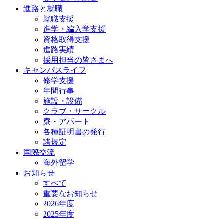
進路と就職
就職支援
進学・編入学支援
資格取得⽀援
進路実績
採用担当の皆さまへ
キャンパスライフ
修学支援
年間行事
施設・設備
クラブ・サークル
寮・アパート
各種証明書の発⾏
諸規定
国際交流
海外留学
お知らせ
すべて
重要なお知らせ
2026年度
2025年度