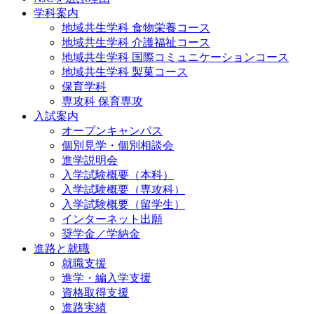
学科案内
地域共⽣学科 ⾷物栄養コース
地域共生学科 介護福祉コース
地域共生学科 国際コミュニケーションコース
地域共⽣学科 製菓コース
保育学科
専攻科 保育専攻
入試案内
オープンキャンパス
個別⾒学・個別相談会
進学説明会
入学試験概要（本科）
入学試験概要（専攻科）
入学試験概要（留学生）
インターネット出願
奨学金／学納金
進路と就職
就職支援
進学・編入学支援
資格取得⽀援
進路実績