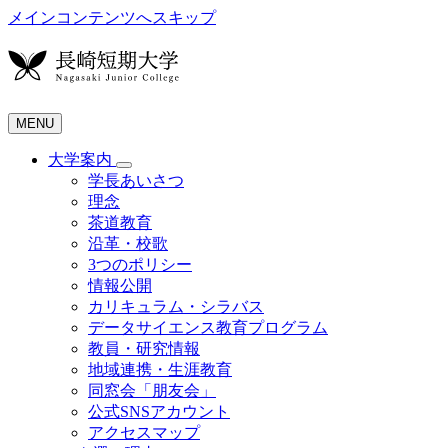
メインコンテンツへスキップ
MENU
大学案内
学長あいさつ
理念
茶道教育
沿革・校歌
3つのポリシー
情報公開
カリキュラム・シラバス
データサイエンス教育プログラム
教員・研究情報
地域連携・生涯教育
同窓会「朋友会」
公式SNSアカウント
アクセスマップ