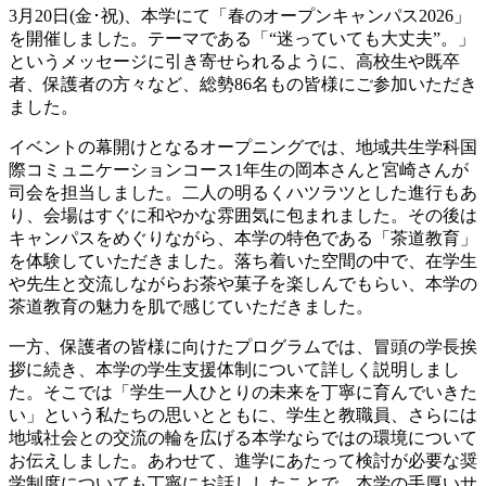
3月20日(金･祝)、本学にて「春のオープンキャンパス2026」
を開催しました。テーマである「“迷っていても大丈夫”。」
というメッセージに引き寄せられるように、高校生や既卒
者、保護者の方々など、総勢86名もの皆様にご参加いただき
ました。
イベントの幕開けとなるオープニングでは、地域共生学科国
際コミュニケーションコース1年生の岡本さんと宮崎さんが
司会を担当しました。二人の明るくハツラツとした進行もあ
り、会場はすぐに和やかな雰囲気に包まれました。その後は
キャンパスをめぐりながら、本学の特色である「茶道教育」
を体験していただきました。落ち着いた空間の中で、在学生
や先生と交流しながらお茶や菓子を楽しんでもらい、本学の
茶道教育の魅力を肌で感じていただきました。
一方、保護者の皆様に向けたプログラムでは、冒頭の学長挨
拶に続き、本学の学生支援体制について詳しく説明しまし
た。そこでは「学生一人ひとりの未来を丁寧に育んでいきた
い」という私たちの思いとともに、学生と教職員、さらには
地域社会との交流の輪を広げる本学ならではの環境について
お伝えしました。あわせて、進学にあたって検討が必要な奨
学制度についても丁寧にお話ししたことで、本学の手厚いサ