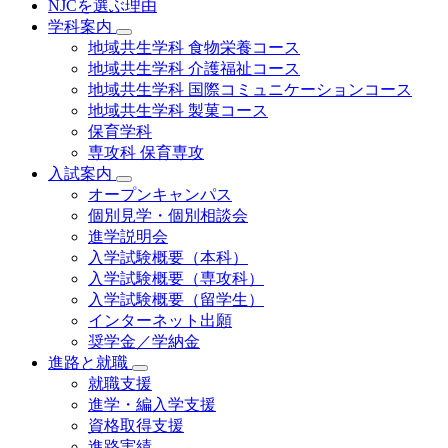
NJCを選ぶ理由
学科案内
地域共⽣学科 ⾷物栄養コース
地域共生学科 介護福祉コース
地域共生学科 国際コミュニケーションコース
地域共⽣学科 製菓コース
保育学科
専攻科 保育専攻
入試案内
オープンキャンパス
個別⾒学・個別相談会
進学説明会
入学試験概要（本科）
入学試験概要（専攻科）
入学試験概要（留学生）
インターネット出願
奨学金／学納金
進路と就職
就職支援
進学・編入学支援
資格取得⽀援
進路実績