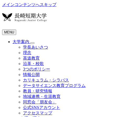
メインコンテンツへスキップ
MENU
大学案内
学長あいさつ
理念
茶道教育
沿革・校歌
3つのポリシー
情報公開
カリキュラム・シラバス
データサイエンス教育プログラム
教員・研究情報
地域連携・生涯教育
同窓会「朋友会」
公式SNSアカウント
アクセスマップ