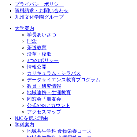
プライバシーポリシー
資料請求・お問い合わせ
九州文化学園グループ
大学案内
学長あいさつ
理念
茶道教育
沿革・校歌
3つのポリシー
情報公開
カリキュラム・シラバス
データサイエンス教育プログラム
教員・研究情報
地域連携・生涯教育
同窓会「朋友会」
公式SNSアカウント
アクセスマップ
NJCを選ぶ理由
学科案内
地域共⽣学科 ⾷物栄養コース