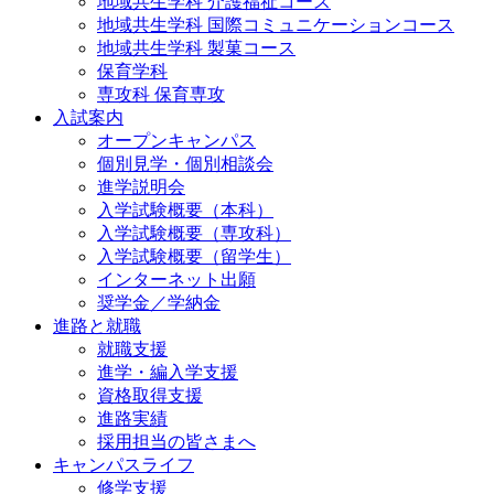
地域共生学科 介護福祉コース
地域共生学科 国際コミュニケーションコース
地域共⽣学科 製菓コース
保育学科
専攻科 保育専攻
入試案内
オープンキャンパス
個別⾒学・個別相談会
進学説明会
入学試験概要（本科）
入学試験概要（専攻科）
入学試験概要（留学生）
インターネット出願
奨学金／学納金
進路と就職
就職支援
進学・編入学支援
資格取得⽀援
進路実績
採用担当の皆さまへ
キャンパスライフ
修学支援