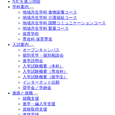
NJCを選ぶ理由
学科案内
地域共⽣学科 ⾷物栄養コース
地域共生学科 介護福祉コース
地域共生学科 国際コミュニケーションコース
地域共⽣学科 製菓コース
保育学科
専攻科 保育専攻
入試案内
オープンキャンパス
個別⾒学・個別相談会
進学説明会
入学試験概要（本科）
入学試験概要（専攻科）
入学試験概要（留学生）
インターネット出願
奨学金／学納金
進路と就職
就職支援
進学・編入学支援
資格取得⽀援
進路実績