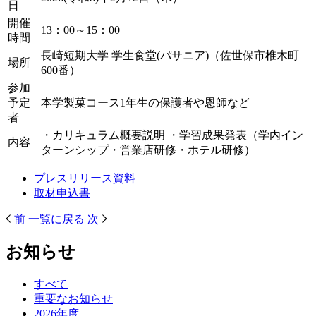
日
開催
13：00～15：00
時間
長崎短期大学 学生食堂(パサニア)（佐世保市椎木町
場所
600番）
参加
予定
本学製菓コース1年生の保護者や恩師など
者
・カリキュラム概要説明 ・学習成果発表（学内イン
内容
ターンシップ・営業店研修・ホテル研修）
プレスリリース資料
取材申込書
前
一覧に戻る
次
お知らせ
すべて
重要なお知らせ
2026年度