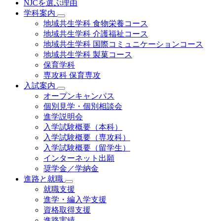
NJCを選ぶ理由
学科案内
地域共⽣学科 ⾷物栄養コース
地域共生学科 介護福祉コース
地域共生学科 国際コミュニケーションコース
地域共⽣学科 製菓コース
保育学科
専攻科 保育専攻
入試案内
オープンキャンパス
個別⾒学・個別相談会
進学説明会
入学試験概要（本科）
入学試験概要（専攻科）
入学試験概要（留学生）
インターネット出願
奨学金／学納金
進路と就職
就職支援
進学・編入学支援
資格取得⽀援
進路実績