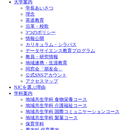
大学案内
学長あいさつ
理念
茶道教育
沿革・校歌
3つのポリシー
情報公開
カリキュラム・シラバス
データサイエンス教育プログラム
教員・研究情報
地域連携・生涯教育
同窓会「朋友会」
公式SNSアカウント
アクセスマップ
NJCを選ぶ理由
学科案内
地域共⽣学科 ⾷物栄養コース
地域共生学科 介護福祉コース
地域共生学科 国際コミュニケーションコース
地域共⽣学科 製菓コース
保育学科
専攻科 保育専攻