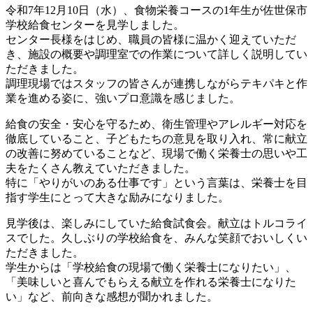
令和7年12月10日（水）、食物栄養コースの1年生が佐世保市
学校給食センターを見学しました。
センター長様をはじめ、職員の皆様に温かく迎えていただ
き、施設の概要や調理室での作業について詳しく説明してい
ただきました。
調理現場ではスタッフの皆さんが連携しながらテキパキと作
業を進める姿に、強いプロ意識を感じました。
給食の安全・安心を守るため、衛生管理やアレルギー対応を
徹底していること、子どもたちの意見を取り入れ、常に献立
の改善に努めていることなど、現場で働く栄養士の思いや工
夫をたくさん教えていただきました。
特に「やりがいのある仕事です」という言葉は、栄養士を目
指す学生にとって大きな励みになりました。
見学後は、楽しみにしていた給食試食会。献立はトルコライ
スでした。久しぶりの学校給食を、みんな笑顔でおいしくい
ただきました。
学生からは「学校給食の現場で働く栄養士になりたい」、
「美味しいと喜んでもらえる献立を作れる栄養士になりた
い」など、前向きな感想が聞かれました。