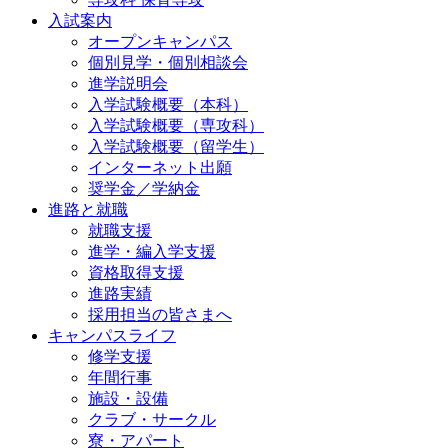
入試案内
オープンキャンパス
個別⾒学・個別相談会
進学説明会
入学試験概要（本科）
入学試験概要（専攻科）
入学試験概要（留学生）
インターネット出願
奨学金／学納金
進路と就職
就職支援
進学・編入学支援
資格取得⽀援
進路実績
採用担当の皆さまへ
キャンパスライフ
修学支援
年間行事
施設・設備
クラブ・サークル
寮・アパート