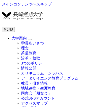
メインコンテンツへスキップ
MENU
大学案内
学長あいさつ
理念
茶道教育
沿革・校歌
3つのポリシー
情報公開
カリキュラム・シラバス
データサイエンス教育プログラム
教員・研究情報
地域連携・生涯教育
同窓会「朋友会」
公式SNSアカウント
アクセスマップ