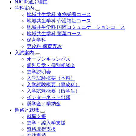
NJCを選ぶ理由
学科案内
地域共⽣学科 ⾷物栄養コース
地域共生学科 介護福祉コース
地域共生学科 国際コミュニケーションコース
地域共⽣学科 製菓コース
保育学科
専攻科 保育専攻
入試案内
オープンキャンパス
個別⾒学・個別相談会
進学説明会
入学試験概要（本科）
入学試験概要（専攻科）
入学試験概要（留学生）
インターネット出願
奨学金／学納金
進路と就職
就職支援
進学・編入学支援
資格取得⽀援
進路実績