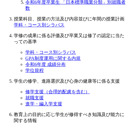
令和6年度卒業生 「日本標準職業分類」別就職者
数
授業科目、授業の方法及び内容並びに年間の授業計画
学科・コース別シラバス
学修の成果に係る評価及び卒業又は修了の認定に当た
っての基準
学科・コース別シラバス
GPA制度運用に関する内規
令和6年度 成績分布
学位規程
学生の修学、進路選択及び心身の健康等に係る支援
修学支援（合理的配慮を含む）
就職支援
進学・編入学支援
教育上の目的に応じ学生が修得すべき知識及び能力に
関する情報