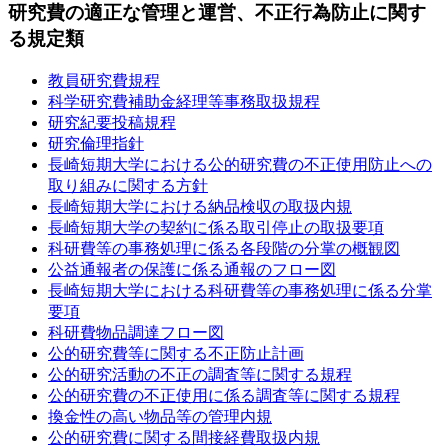
研究費の適正な管理と運営、不正行為防止に関す
る規定類
教員研究費規程
科学研究費補助金経理等事務取扱規程
研究紀要投稿規程
研究倫理指針
長崎短期大学における公的研究費の不正使用防止への
取り組みに関する方針
長崎短期大学における納品検収の取扱内規
長崎短期大学の契約に係る取引停止の取扱要項
科研費等の事務処理に係る各段階の分掌の概観図
公益通報者の保護に係る通報のフロー図
長崎短期大学における科研費等の事務処理に係る分掌
要項
科研費物品調達フロー図
公的研究費等に関する不正防止計画
公的研究活動の不正の調査等に関する規程
公的研究費の不正使用に係る調査等に関する規程
換金性の高い物品等の管理内規
公的研究費に関する間接経費取扱内規