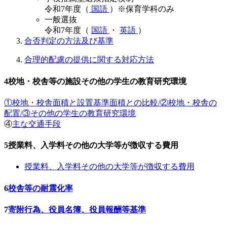
令和7年度（
国語
）※保育学科のみ
一般選抜
令和7年度（
国語
・
英語
）
合否判定の方法及び基準
合理的配慮の提供に関する対応方法
4
校地・校舎等の施設その他の学生の教育研究環境
①校地・校舎面積と設置基準面積との比較/②校地・校舎の
配置/③その他の学生の教育研究環境
④
主な交通手段
5
授業料、入学料その他の大学等が徴収する費用
授業料、入学料その他の大学等が徴収する費用
6
校舎等の耐震化率
7
寄附行為、役員名簿、役員報酬等基準