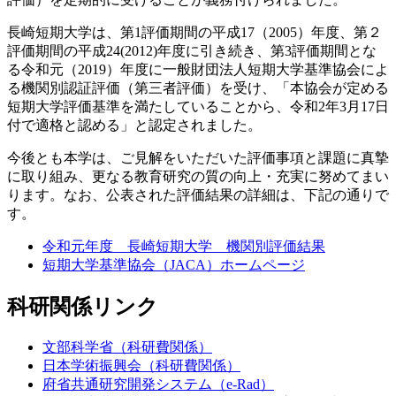
長崎短期大学は、第1評価期間の平成17（2005）年度、第２
評価期間の平成24(2012)年度に引き続き、第3評価期間とな
る令和元（2019）年度に一般財団法人短期大学基準協会によ
る機関別認証評価（第三者評価）を受け、「本協会が定める
短期大学評価基準を満たしていることから、令和2年3月17日
付で適格と認める」と認定されました。
今後とも本学は、ご見解をいただいた評価事項と課題に真摯
に取り組み、更なる教育研究の質の向上・充実に努めてまい
ります。なお、公表された評価結果の詳細は、下記の通りで
す。
令和元年度 長崎短期大学 機関別評価結果
短期大学基準協会（JACA）ホームページ
科研関係リンク
文部科学省（科研費関係）
日本学術振興会（科研費関係）
府省共通研究開発システム（e-Rad）