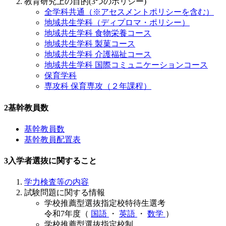
教育研究上の目的(3つのポリシー)
全学科共通（※アセスメントポリシーを含む）
地域共生学科（ディプロマ・ポリシー）
地域共生学科 食物栄養コース
地域共生学科 製菓コース
地域共生学科 介護福祉コース
地域共生学科 国際コミュニケーションコース
保育学科
専攻科 保育専攻（２年課程）
2
基幹教員数
基幹教員数
基幹教員配置表
3
入学者選抜に関すること
学力検査等の内容
試験問題に関する情報
学校推薦型選抜指定校特待生選考
令和7年度（
国語
・
英語
・
数学
）
学校推薦型選抜指定校制