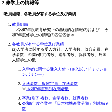
2.修学上の情報等
1
教員組織、各教員が有する学位及び業績
教員組織
Ⅰ.令和7年度教育研究上の基礎的な情報(2)およびⅡ.令
和7年度修学上の情報(7)③④⑤参照
各教員が有する学位及び業績
(2)入学者に関する受入方針、入学者数、収容定員、在
学者数、卒業(修了)者数、進学者数、就職者数、外国
人留学生の数
入学者に関する受入方針（HP入試アドミッショ
ンポリシー）
入学者数、収容定員、在学者数
※
令和7年度県別在籍者数
卒業(修了)者数、進学者数、就職者数
令和6年度卒業生 「日本標準産業分類」別就職者
数