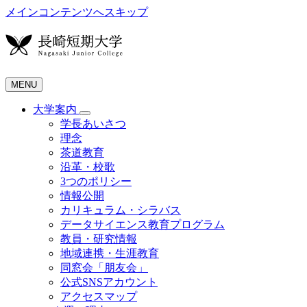
メインコンテンツへスキップ
MENU
大学案内
学長あいさつ
理念
茶道教育
沿革・校歌
3つのポリシー
情報公開
カリキュラム・シラバス
データサイエンス教育プログラム
教員・研究情報
地域連携・生涯教育
同窓会「朋友会」
公式SNSアカウント
アクセスマップ