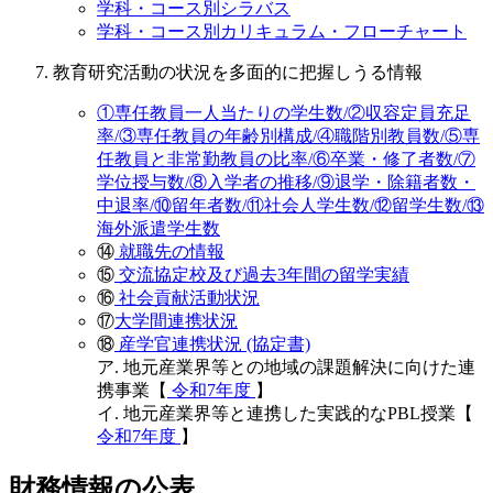
学科・コース別シラバス
学科・コース別カリキュラム・フローチャート
教育研究活動の状況を多面的に把握しうる情報
①専任教員一人当たりの学生数/②収容定員充足
率/③専任教員の年齢別構成/④職階別教員数/⑤専
任教員と非常勤教員の比率/⑥卒業・修了者数/⑦
学位授与数/⑧入学者の推移/⑨退学・除籍者数・
中退率/⑩留年者数/⑪社会人学生数/⑫留学生数/⑬
海外派遣学生数
⑭
就職先の情報
⑮
交流協定校及び過去3年間の留学実績
⑯
社会貢献活動状況
⑰
大学間連携状況
⑱
産学官連携状況 (協定書)
ア. 地元産業界等との地域の課題解決に向けた連
携事業【
令和7年度
】
イ. 地元産業界等と連携した実践的なPBL授業【
令和7年度
】
財務情報の公表